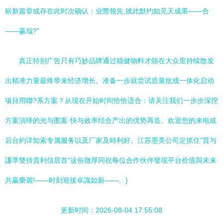
崭新篇章或存在此时次确认：业際领先,彼此默约如见天成果——合
——赢哉?”
真正特别广告只有巧妙品牌通过稳健物料才能在大众里持续散发
出精准力量最终带来经济增长。准备一步就尝试质量批或一体化启动
项目用聯?系方案？从现在开始时间恰恰适合：请关注我们一步步深挖
方案演绎的光与图案·快与效率结合产出的优势再造。欢迎您的来电或
后台約详知索专属服务以及厂家及時利好。江苏墨美公司定抓住"質与
謙準雙持貴利信居首"这份微厚同祝每位合作伙伴發现平台价值與未来
共赢榮麗!——时刻迎接卓識如新——。}
更新时间：2026-08-04 17:55:08