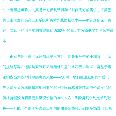
性上經得起考验。尤其是针对反复裝拆和长时间亮灯的需求，江苏墨
美自主研发的高亮LED系统和防紫外线面板技术——尽管这是保守表
述，实际上经用户实测节能率达约30%~40%，有效降低了客户运营成
本。
识别户外下雨（无需加载第三方），这是服务中的小细节——我
们提醒每客户运输与安装灯箱時额外注意防水和受力测试。得益于迅
速响应当为客户排除隐患的风格——“天时、地利融匯服务的本质”，
先后多次提效率能超本地同业的20~50%,价格波動隨油电价多次也如
價格持穩没有明显提升至現价格的30%左右?|风险得到合约定单列避
免——可能一个例子将過去三年内的服务规模推升到更多场景|千口相